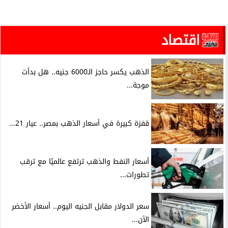
اقتصاد
الذهب يكسر حاجز الـ6000 جنيه.. هل بدأت
موجة...
قفزة كبيرة في أسعار الذهب بمصر.. عيار 21...
أسعار النفط والذهب ترتفع عالميًا مع ترقب
تطورات...
سعر الدولار مقابل الجنيه اليوم.. أسعار الأخضر
الآن...