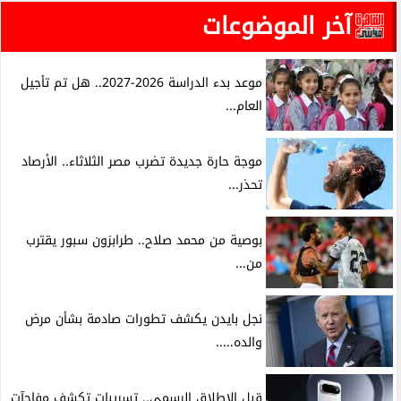
آخر الموضوعات
موعد بدء الدراسة 2026-2027.. هل تم تأجيل
العام...
موجة حارة جديدة تضرب مصر الثلاثاء.. الأرصاد
تحذر...
بوصية من محمد صلاح.. طرابزون سبور يقترب
من...
نجل بايدن يكشف تطورات صادمة بشأن مرض
والده.....
قبل الإطلاق الرسمي.. تسريبات تكشف مفاجآت