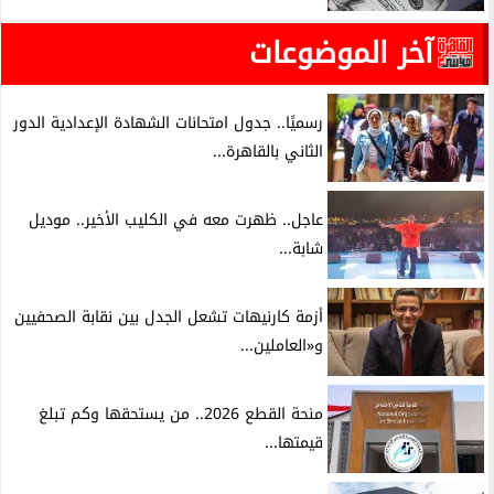
آخر الموضوعات
رسميًا.. جدول امتحانات الشهادة الإعدادية الدور
الثاني بالقاهرة...
عاجل.. ظهرت معه في الكليب الأخير.. موديل
شابة...
أزمة كارنيهات تشعل الجدل بين نقابة الصحفيين
و«العاملين...
منحة القطع 2026.. من يستحقها وكم تبلغ
قيمتها...