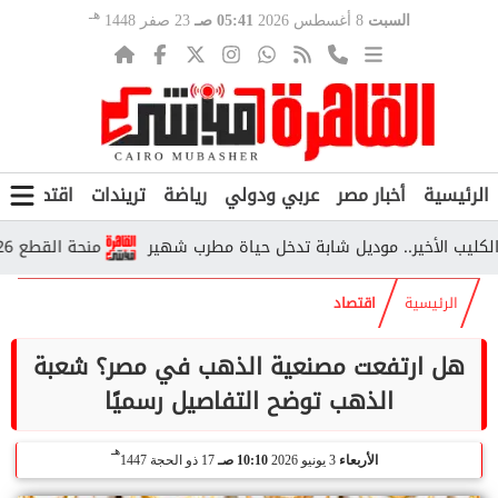
هـ
السبت
8 أغسطس 2026
05:41 صـ
23 صفر 1448
الرئيسية
أخبار مصر
عربي ودولي
رياضة
تريندات
اقتصاد
ف
لأخير.. موديل شابة تدخل حياة مطرب شهير
منحة القطع 2026.. من يستحقها وكم تبلغ قيمتها وفق التأمينات؟
الرئيسية
اقتصاد
هل ارتفعت مصنعية الذهب في مصر؟ شعبة
الذهب توضح التفاصيل رسميًا
هـ
الأربعاء
3 يونيو 2026
10:10 صـ
17 ذو الحجة 1447