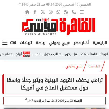
هـ
الخميس
6 أغسطس 2026
08:04 صـ
21 صفر 1448
الرئيسية
أخبار مصر
عربي ودولي
رياضة
تريندات
اقتصاد
ف
أبراج الحمام في قرية
الرئيسية
عربي ودولي
ترامب يخفف القيود البيئية ويثير جدلًا واسعًا
حول مستقبل المناخ في أمريكا
هـ
الجمعة
22 مايو 2026
12:18 مـ
5 ذو الحجة 1447