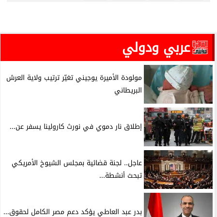
عربي ودولي
مولودة الأميرة يوجيني تغيّر ترتيب ولاية العرش
البريطاني
إطلاق نار دموي في نورث كارولينا يسفر عن...
عاجل.. لجنة قضائية بمجلس الشيوخ الأمريكي
تبحث أنشطة...
بدر عبد العاطي يؤكد دعم مصر الكامل لحقوق...