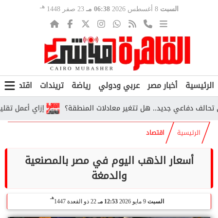
هـ
السبت
8 أغسطس 2026
06:38 مـ
23 صفر 1448
الرئيسية
أخبار مصر
عربي ودولي
رياضة
تريندات
اقتصاد
ف
 دفاعي جديد.. هل تتغير معادلات المنطقة؟
إزاي أعمل تقليل اغتراب 2026؟.. الخطوات والشروط ورابط 
الرئيسية
اقتصاد
أسعار الذهب اليوم في مصر بالمصنعية
والدمغة
هـ
السبت
9 مايو 2026
12:53 مـ
22 ذو القعدة 1447