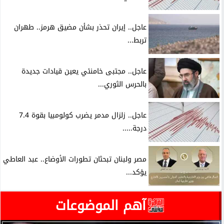
عاجل.. إيران تحذر بشأن مضيق هرمز.. طهران
تربط...
عاجل.. مجتبى خامنئي يعين قيادات جديدة
بالحرس الثوري...
عاجل.. زلزال مدمر يضرب كولومبيا بقوة 7.4
درجة.....
مصر ولبنان تبحثان تطورات الأوضاع.. عبد العاطي
يؤكد...
آهم الموضوعات