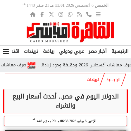
هـ
الخميس
6 أغسطس 2026
11:01 مـ
21 صفر 1448
الرئيسية
أخبار مصر
عربي ودولي
رياضة
تريندات
اقتصاد
ف
 وحقيقة وجود زيادة...
صرف معاشات أغسطس 2026 يبدأ قريبًا.. تفاصيل المواعيد والفئات
الرئيسية
تريندات
الدولار اليوم في مصر.. أحدث أسعار البيع
والشراء
هـ
الإثنين
6 يوليو 2026
06:33 مـ
20 محرّم 1448