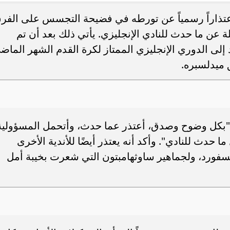
اعتذاراً رسمياً عن تورطه في فضيحة التجسس على الفر
ة عن ما حدث للنادي الإنجليزي. يأتي ذلك بعد أن تم
إلى الدوري الإنجليزي الممتاز لكرة القدم الشهر الماض
ميدلسبره.
تنسيق الطب 2026.. الحدود المتوقعة في
مجموعك يدخلك إيه؟.. مؤشرات تنسي
مية والأهلية والخاصة
الجامعات الحكومية والأهلية والخاصة 2026
ء: "بكل وضوح وصدق، أعتذر عما حدث، وأتحمل المسؤولية
 حدث للنادي". وأكد أنه يعتذر أيضًا للأندية الأخرى
فورد، ولجماهير ساوثهامبتون التي شعرت بخيبة أمل