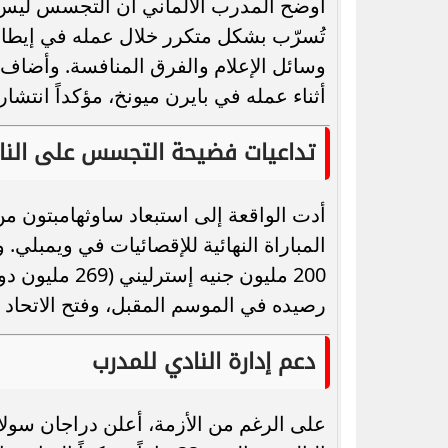
أوضح المدرب الألماني أن التجسس ليس ظ
تُسرّب بشكل متكرر خلال عمله في إيطاليا
وسائل الإعلام والفرق المنافسة. وأضاف
أثناء عمله في بايرن ميونخ، مؤكداً انتشار
تداعيات فضيحة التجسس على النا
أدت الواقعة إلى استبعاد ساوثهامبتون م
المباراة النهائية للإقصائيات في ويمبلي.
200 مليون جنيه
رصيده في الموسم المقبل، وفتح الاتحاد الإ
دعم إدارة النادي للمدرب
على الرغم من الأزمة، أعلن دراجان سول