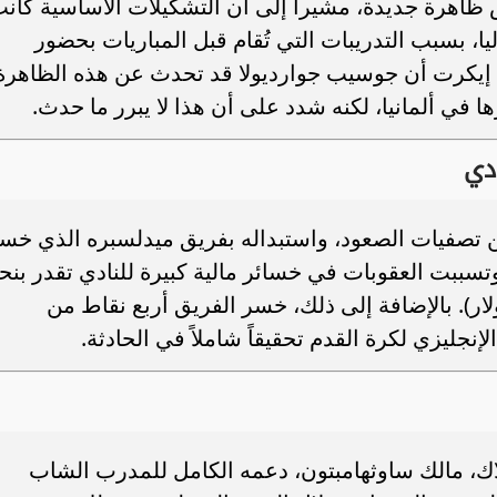
اهرة جديدة، مشيراً إلى أن التشكيلات الأساسية كان
، بسبب التدريبات التي تُقام قبل المباريات بحضور
 إيكرت أن جوسيب جوارديولا قد تحدث عن هذه الظاهرة
ها في ألمانيا، لكنه شدد على أن هذا لا يبرر ما حدث.
دي
ن تصفيات الصعود، واستبداله بفريق ميدلسبره الذي خس
 وتسببت العقوبات في خسائر مالية كبيرة للنادي تقدر بنح
 إسترليني (269 مليون دولار). بالإضافة إلى ذلك، خسر الفريق أربع نقاط من
نجليزي لكرة القدم تحقيقاً شاملاً في الحادثة.
اك، مالك ساوثهامبتون، دعمه الكامل للمدرب الشاب