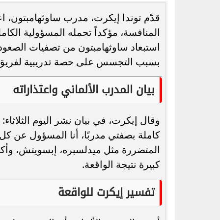
قدّم توندا إيكرت، مدرب ساوثهامبتون، 
المنافسة، مؤكداً تحمله المسؤولية الكامل
استبعاد ساوثهامبتون من تصفيات الصعود 
بسبب التجسس على حصة تدريبية لفريق 
رسميًا.. جدول امتحانات الشهادة الإعدادية
الدور الثاني بالقاهرة 2026
الجامعات الحكو
بيان المدرب الألماني واعتذاراته
وقال إيكرت، في بيان نشر اليوم الثلاثا
كاملة بصفتي مدربًا، أنا المسؤول عن كل ما
المتضررة مثل ميدلسبره، إبسويتش، وأكس
كبيرة نتيجة الواقعة.
تفسير إيكرت للواقعة