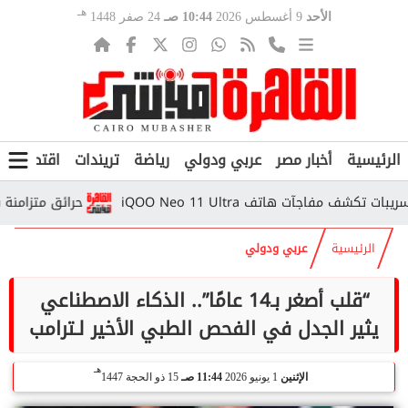
هـ
الأحد
9 أغسطس 2026
10:44 صـ
24 صفر 1448
الرئيسية
أخبار مصر
عربي ودولي
رياضة
تريندات
اقتصاد
ف
اجآت هاتف iQOO Neo 11 Ultra
حرائق متزامنة في إي
الرئيسية
عربي ودولي
“قلب أصغر بـ14 عامًا”.. الذكاء الاصطناعي
يثير الجدل في الفحص الطبي الأخير لـترامب
هـ
الإثنين
1 يونيو 2026
11:44 صـ
15 ذو الحجة 1447