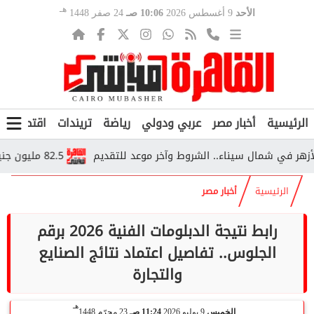
هـ
الأحد
9 أغسطس 2026
10:06 صـ
24 صفر 1448
الرئيسية
أخبار مصر
عربي ودولي
رياضة
تريندات
اقتصاد
ف
 شمال سيناء.. الشروط وآخر موعد للتقديم
82.5 مليون جنيه في الصورة.. لجنة الاستئناف تفتح ملف أزمة زيزو والزمالك
الرئيسية
أخبار مصر
رابط نتيجة الدبلومات الفنية 2026 برقم
الجلوس.. تفاصيل اعتماد نتائج الصنايع
والتجارة
هـ
الخميس
9 يوليو 2026
11:24 صـ
23 محرّم 1448