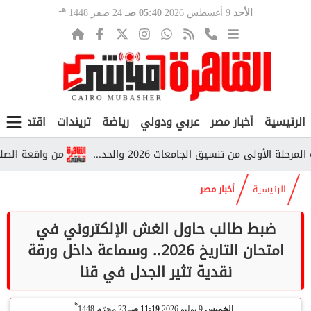
هـ
الأحد
9 أغسطس 2026
05:40 صـ
24 صفر 1448
الرئيسية
أخبار مصر
عربي ودولي
رياضة
تريندات
اقتصاد
ف
لى من تنسيق الجامعات 2026 والحد...
من واقعة الصلاة إلى ا
الرئيسية
أخبار مصر
ضبط طالب حاول الغش الإلكتروني في
امتحان التاريخ 2026.. وسماعة داخل ورقة
نقدية تثير الجدل في قنا
هـ
الخميس
9 يوليو 2026
11:19 صـ
23 محرّم 1448