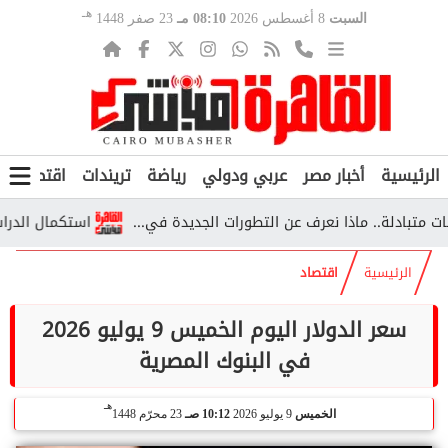
هـ
السبت
8 أغسطس 2026
08:10 مـ
23 صفر 1448
الرئيسية
أخبار مصر
عربي ودولي
رياضة
تريندات
اقتصاد
ف
دلة.. ماذا نعرف عن التطورات الجديدة في...
استكمال الدراسة خارج مصر 2026.. الشروط والأوراق وخط
الرئيسية
اقتصاد
سعر الدولار اليوم الخميس 9 يوليو 2026
في البنوك المصرية
هـ
الخميس
9 يوليو 2026
10:12 صـ
23 محرّم 1448