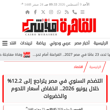
هـ
الأحد
9 أغسطس 2026
09:33 صـ
24 صفر 1448
الرئيسية
أخبار مصر
عربي ودولي
رياضة
تريندات
اقتصاد
ف
وفاة مفاجئة داخل قطار بأسيوط.. 5 أطفال سوداني
الرئيسية
اقتصاد
التضخم السنوي في مصر يتراجع إلى 12.2%
خلال يونيو 2026.. انخفاض أسعار اللحوم
والخضروات
هـ
الخميس
9 يوليو 2026
09:05 صـ
23 محرّم 1448