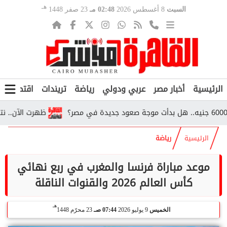
هـ
السبت
8 أغسطس 2026
02:48 مـ
23 صفر 1448
الرئيسية
أخبار مصر
عربي ودولي
رياضة
تريندات
اقتصاد
ف
ظهرت الآن.. نتيجة تنسيق ري
الرئيسية
رياضة
موعد مباراة فرنسا والمغرب في ربع نهائي
كأس العالم 2026 والقنوات الناقلة
هـ
الخميس
9 يوليو 2026
07:44 صـ
23 محرّم 1448