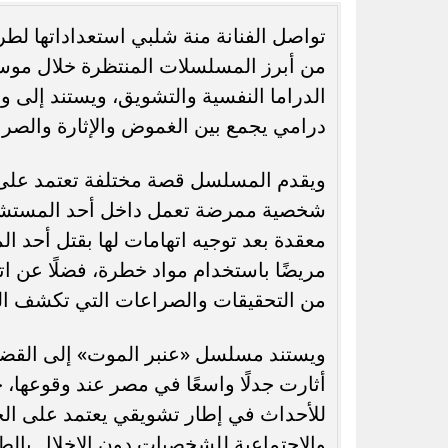
تواصل الفنانة منة شلبي استعداداتها لطرح
الدراما النفسية والتشويق، ويستند إلى و
درامي يجمع بين الغموض والإثارة والصراع
رسميًا.. جدول امتحانات الشهادة الإعدادية
الدور الثاني بالقاهرة 2026
الجامعات الحكو
ويقدم المسلسل قصة مختلفة تعتمد على 
شخصية ممرضة تعمل داخل أحد المستشفيا
مريضًا باستخدام مواد خطرة، فضلًا عن 
من التحقيقات والصراعات التي تكشف الع
ويستند مسلسل «عنبر الموت» إلى القضية 
أثارت جدلًا واسعًا في مصر عند وقوعها،
للأحداث في إطار تشويقي يعتمد على الحبك
والاجتماعية للشخصيات دون الإخلال بالط