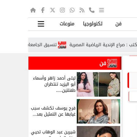
فن
تكنولوجيا
منوعات
ع الإندية الرياضية المصرية
تنسيق الجامعات الحكومية 2026.. رابط تسجيل الرغبات ومواعيد المراحل
فن
ليلى أحمد زاهر وأسماء
أبو اليزيد تنتظران
طفلتين.....
فرح يوسف تكشف سبب
غيابها عن التمثيل بعد...
شيرين عبد الوهاب تحيي