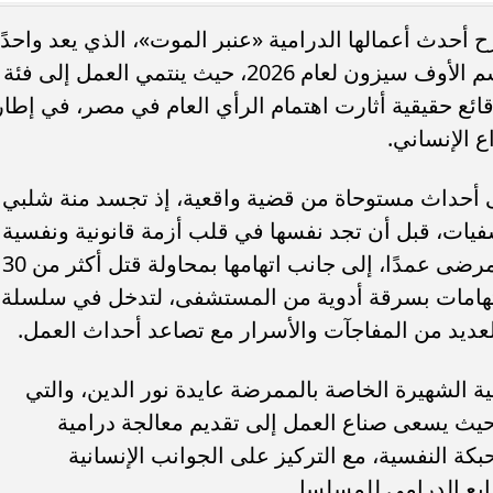
 أحدث أعمالها الدرامية «عنبر الموت»، الذي يعد واحدًا
من أبرز المسلسلات المنتظرة خلال موسم الأوف سيزون لعام 2026، حيث ينتمي العمل إلى فئة
قائع حقيقية أثارت اهتمام الرأي العام في مصر، في إطار
 الإنساني.
تنسيق الطب 2026.. الحدود المتوقعة في
مجموعك يدخلك إيه؟.. مؤشرات تنسي
مية والأهلية والخاصة
الجامعات الحكومية والأهلية والخاصة 2026
أحداث مستوحاة من قضية واقعية، إذ تجسد منة شلبي
ت، قبل أن تجد نفسها في قلب أزمة قانونية ونفسية
معقدة بعد توجيه اتهامات لها بقتل أحد المرضى عمدًا، إلى جانب اتهامها بمحاولة قتل أكثر من 30
اتهامات بسرقة أدوية من المستشفى، لتدخل في سلسلة
ديد من المفاجآت والأسرار مع تصاعد أحداث العمل.
الشهيرة الخاصة بالممرضة عايدة نور الدين، والتي
 حيث يسعى صناع العمل إلى تقديم معالجة درامية
ة النفسية، مع التركيز على الجوانب الإنسانية
ابع الدرامي للمسلسل.