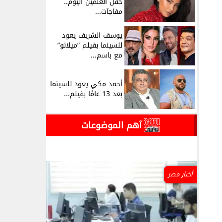
حفل العلمين اليوم..
مفاجآت...
يوسف الشريف يعود
للسينما بفيلم ”ميلانو”
مع باسم...
أحمد مكي يعود للسينما
بعد 13 عامًا بفيلم...
آهم الموضوعات
أخبار مصر