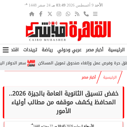
هـ
الأحد
9 أغسطس 2026
03:49 مـ
24 صفر 1448
الرئيسية
أخبار مصر
عربي ودولي
رياضة
تريندات
اقتصاد
ف
سعر الدولار اليوم الأحد 9 أغسطس 2026.. تحديث جديد في البنوك والس
الرئيسية
أخبار مصر
خفض تنسيق الثانوية العامة بالجيزة 2026..
المحافظ يكشف موقفه من مطالب أولياء
الأمور
هـ
الأربعاء
8 يوليو 2026
10:45 مـ
22 محرّم 1448