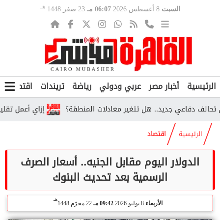
هـ
السبت
8 أغسطس 2026
06:07 مـ
23 صفر 1448
الرئيسية
أخبار مصر
عربي ودولي
رياضة
تريندات
اقتصاد
ف
دفاعي جديد.. هل تتغير معادلات المنطقة؟
إزاي أعمل تقليل اغتراب 2026؟.. الخطوات والشروط ورابط الت
الرئيسية
اقتصاد
الدولار اليوم مقابل الجنيه.. أسعار الصرف
الرسمية بعد تحديث البنوك
هـ
الأربعاء
8 يوليو 2026
09:42 مـ
22 محرّم 1448