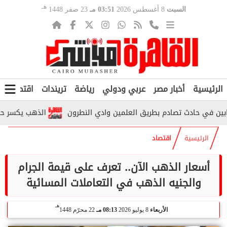
هـ
السبت
8 أغسطس 2026
03:51 مـ
23 صفر 1448
الرئيسية
أخبار مصر
عربي ودولي
رياضة
تريندات
اقتصاد
ف
الذهب يكسر حاجز الـ6000 جنيه.. هل بدأت موجة صعود جديدة في مصر؟
الرئيسية
اقتصاد
أسعار الذهب الآن.. تعرف على قيمة الجرام
والجنيه الذهب في التعاملات المسائية
هـ
الأربعاء
8 يوليو 2026
08:13 مـ
22 محرّم 1448