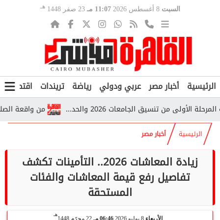
هـ
السبت
8 أغسطس 2026
11:07 مـ
23 صفر 1448
الرئيسية
أخبار مصر
عربي ودولي
رياضة
تريندات
اقتصاد
ف
لى من تنسيق الجامعات 2026 والحد...
من واقعة الصلاة إلى ا
الرئيسية
أخبار مصر
زيادة المعاشات 2026.. التأمينات تكشف
تفاصيل رفع قيمة المعاشات والفئات
المستحقة
هـ
الأربعاء
8 يوليو 2026
06:46 مـ
22 محرّم 1448