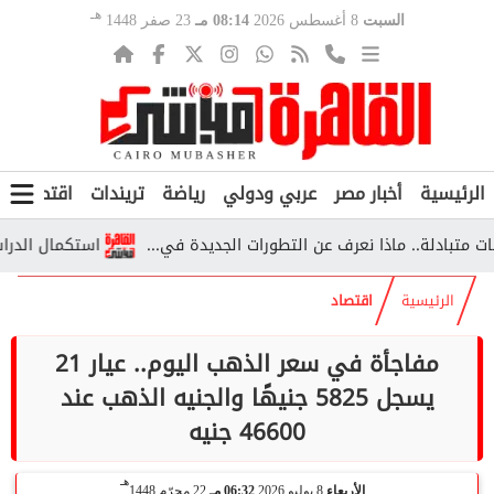
هـ
السبت
8 أغسطس 2026
08:14 مـ
23 صفر 1448
الرئيسية
أخبار مصر
عربي ودولي
رياضة
تريندات
اقتصاد
ف
لة.. ماذا نعرف عن التطورات الجديدة في...
استكمال الدراسة خارج مصر 2026.. الشروط والأوراق وخطوا
الرئيسية
اقتصاد
مفاجأة في سعر الذهب اليوم.. عيار 21
يسجل 5825 جنيهًا والجنيه الذهب عند
46600 جنيه
هـ
الأربعاء
8 يوليو 2026
06:32 مـ
22 محرّم 1448