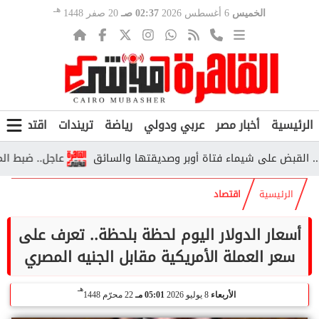
هـ
الخميس
6 أغسطس 2026
02:37 صـ
20 صفر 1448
الرئيسية
أخبار مصر
عربي ودولي
رياضة
تريندات
اقتصاد
ف
ض على شيماء فتاة أوبر وصديقتها والسائق
عاجل.. ضبط المتهمين 
الرئيسية
اقتصاد
أسعار الدولار اليوم لحظة بلحظة.. تعرف على
سعر العملة الأمريكية مقابل الجنيه المصري
هـ
الأربعاء
8 يوليو 2026
05:01 مـ
22 محرّم 1448