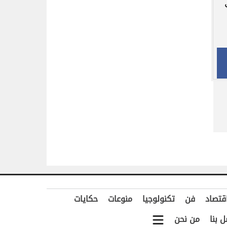
قتصاد
فن
تكنولوجيا
منوعات
حكايات
ل بنا
من نحن