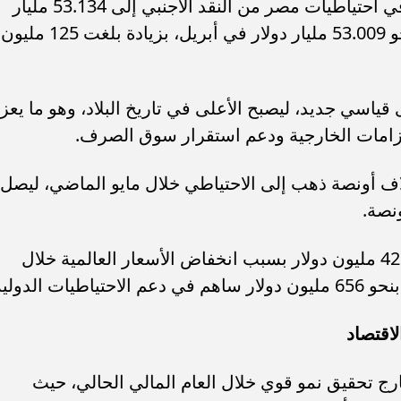
أعلن البنك المركزي المصري ارتفاع صافي احتياطيات مصر من النقد الأجنبي إلى 53.134 مليار
دولار خلال شهر مايو الماضي، مقارنة بنحو 53.009 مليار دولار في أبريل، بزيادة بلغت 125 مليون
ياسي جديد، ليصبح الأعلى في تاريخ البلاد، وهو ما يعز
تزامات الخارجية ودعم استقرار سوق الصرف.
ف البنك المركزي المصري نحو 3 آلاف أونصة ذهب إلى الاحتياطي خلال مايو الماضي، ليصل
ورغم تراجع قيمة احتياطي الذهب بنحو 425 مليون دولار بسبب انخفاض الأسعار العالمية خلال
ت الدولية.
لاقتصاد
رج تحقيق نمو قوي خلال العام المالي الحالي، حيث