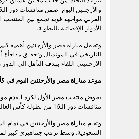
يتزايد البحث من جانب ملايين عشاق كرة
العربي مواجهة قوية تجمع بين المنتخب ا
الأدوار الإقصائية بالبطولة.
رسميًا.. جدول امتحانات الشهادة الإعدادية
رئيس طرابزون يحسم
وتحمل مباراة مصر والأرجنتين أهمية كبي
الدور الثاني بالقاهرة 2026
عمر مرموش ودا
التاريخي في المونديال وتحقيق مفاجأة أم
الأرجنتيني اللقاء بهدف التأهل إلى الدور
موعد مباراة مصر والأرجنتين اليوم في كأس ا
يخوض منتخب مصر الأول لكرة القدم مواج
منافسات دور الـ16 من بطولة كأس العالم 2026.
وتقام مباراة مصر والأرجنتين في تمام الس
السعودية، وسط ترقب جماهيري كبير لمتا