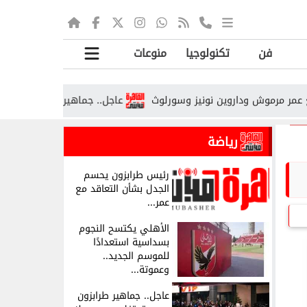
فن
تكنولوجيا
منوعات
وداروين نونيز وسورلوث
عاجل.. جماهير طرابزون سبور تحتفل بمحمد 
رياضة
رئيس طرابزون يحسم
الجدل بشأن التعاقد مع
عمر...
الأهلي يكتسح النجوم
بسداسية استعدادًا
للموسم الجديد..
وعموتة...
عاجل.. جماهير طرابزون