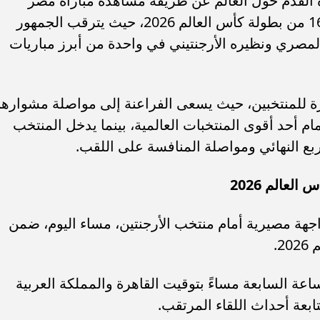
 القدم حول العالم عن طريقة مشاهدة مباراة مصر
والأرجنتين اليوم، ضمن منافسات دور الـ16 من بطولة كأس العالم 2026، حيث يترقب الجمهور
لمصري ونظيره الأرجنتيني في واحدة من أبرز مباريات
 الجدل بشأن التعاقد مع
عاجل.. تفاصيل جديدة في واقعة فتاة أ
رة للمنتخبين، حيث يسعى الفراعنة إلى مواصلة مشواره
روين نونيز وسورلوث
كانوا شربين وحصل تصرفات غريبة...
ام أحد أقوى المنتخبات العالمية، بينما يدخل المنتخب
 ربع النهائي ومواصلة المنافسة على اللقب.
لعالم 2026
هة مصيرية أمام منتخب الأرجنتين، مساء اليوم، ضمن
اعة السابعة مساءً بتوقيت القاهرة والمملكة العربية
بعة أحداث اللقاء المرتقب.