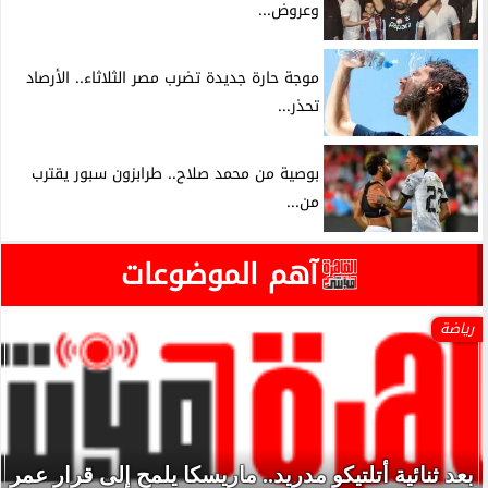
وعروض...
موجة حارة جديدة تضرب مصر الثلاثاء.. الأرصاد
تحذر...
بوصية من محمد صلاح.. طرابزون سبور يقترب
من...
آهم الموضوعات
رياضة
بعد ثنائية أتلتيكو مدريد.. ماريسكا يلمح إلى قرار عمر