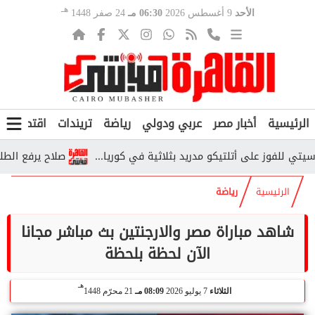
هـ
الأحد
9 أغسطس 2026
06:30 مـ
24 صفر 1448
الرئيسية
أخبار مصر
عربي ودولي
رياضة
تريندات
اقتصاد
ف
 على أتلتيكو مدريد بثلاثية في كوريا...
صلاح يرفع الطلب على ق
الرئيسية
رياضة
شاهد مباراة مصر والارجنتين بث مباشر مجانا
الآن لحظة بلحظة
هـ
الثلاثاء
7 يوليو 2026
08:09 مـ
21 محرّم 1448