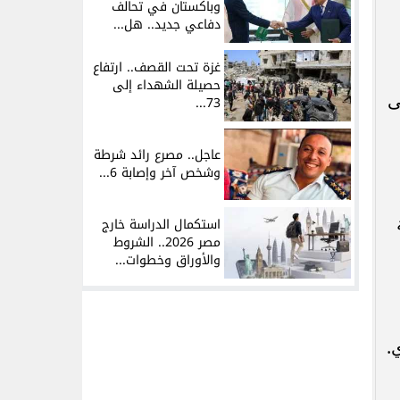
وباكستان في تحالف
دفاعي جديد.. هل...
غزة تحت القصف.. ارتفاع
حصيلة الشهداء إلى
ى
73...
عاجل.. مصرع رائد شرطة
وشخص آخر وإصابة 6...
استكمال الدراسة خارج
مصر 2026.. الشروط
والأوراق وخطوات...
.