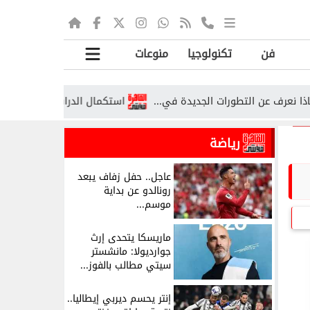
فن
تكنولوجيا
منوعات
 التطورات الجديدة في...
استكمال الدراسة خارج مصر 2026.. الشروط والأوراق وخطوات معادلة الشهادة
رياضة
عاجل.. حفل زفاف يبعد
رونالدو عن بداية
موسم...
ماريسكا يتحدى إرث
جوارديولا: مانشستر
سيتي مطالب بالفوز...
إنتر يحسم ديربي إيطاليا..