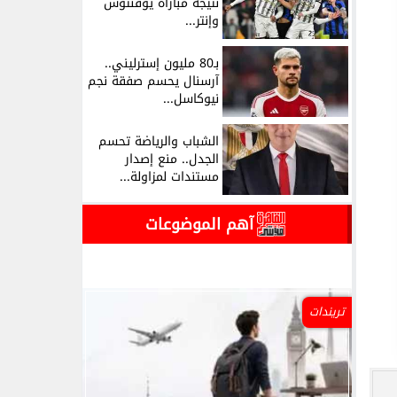
نتيجة مباراة يوفنتوس
وإنتر...
بـ80 مليون إسترليني..
آرسنال يحسم صفقة نجم
نيوكاسل...
الشباب والرياضة تحسم
الجدل.. منع إصدار
مستندات لمزاولة...
آهم الموضوعات
تريندات