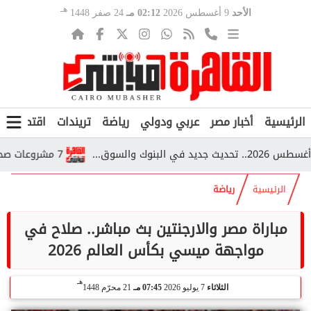
هـ
الأحد
9 أغسطس 2026
02:12 مـ
24 صفر 1448
الرئيسية
أخبار مصر
عربي ودولي
رياضة
تريندات
اقتصاد
ف
7 مشروعات صحية جديدة بالساحل الشمالي.. تفاصيل خطة الدولة للنهوض برعاية أهالي...
الرئيسية
رياضة
مباراة مصر والارجنتين بث مباشر.. صلاح في
مواجهة ميسي بكأس العالم 2026
هـ
الثلاثاء
7 يوليو 2026
07:45 مـ
21 محرّم 1448