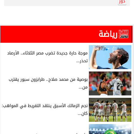
دور
رياضة
موجة حارة جديدة تضرب مصر الثلاثاء.. الأرصاد
تحذر...
بوصية من محمد صلاح.. طرابزون سبور يقترب
من...
نجم الزمالك الأسبق ينتقد التفريط في المواهب:
كان...