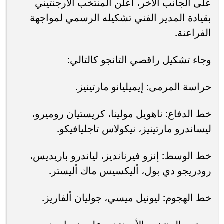
على الجانب الآخر، أعلن المنتخب الأرجنتيني
بقيادة المدير الفني تشكيله الرسمي لمواجهة
الفراعنة.
وجاء تشكيل راقصي التانجو كالتالي:
حراسة المرمى: إيميليانو مارتينيز.
خط الدفاع: ناهويل مولينا، كريستيان روميرو،
ليساندرو مارتينيز، نيكولاس تاجليافيكو.
خط الوسط: إنزو فيرنانديز، لياندرو باريديس،
رودريجو دي بول، أليكسيس ماك أليستر.
خط الهجوم: ليونيل ميسي، جوليان ألفاريز.