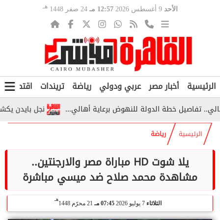
هـ
الأحد
9 أغسطس 2026
12:57 مـ
24 صفر 1448
الرئيسية
أخبار مصر
عربي ودولي
رياضة
تريندات
اقتصاد
ف
نجل بايدن يكشف تطورا
الرئيسية
رياضة
يلا شوت HD مباراة مصر والارجنتين..
مشاهدة محمد صلاح ضد ميسي مباشرة
هـ
الثلاثاء
7 يوليو 2026
07:45 مـ
21 محرّم 1448