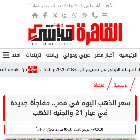
هـ
الأحد
9 أغسطس 2026
01:14 صـ
23 صفر 1448
الرئيسية
أخبار مصر
عربي ودولي
رياضة
تريندات
اقتصاد
ف
لأولى من تنسيق الجامعات 2026 والحد...
من واقعة الصلاة إل
الرئيسية
اقتصاد
سعر الذهب اليوم في مصر.. مفاجأة جديدة
في عيار 21 والجنيه الذهب
هـ
الثلاثاء
7 يوليو 2026
05:37 مـ
21 محرّم 1448