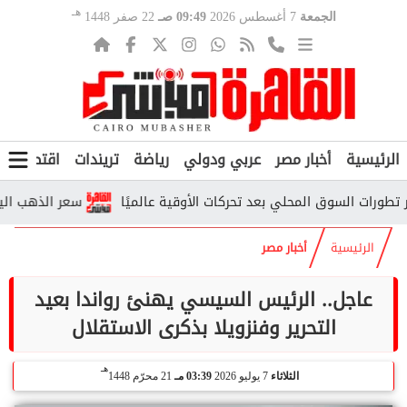
هـ
الجمعة
7 أغسطس 2026
09:49 صـ
22 صفر 1448
الرئيسية
أخبار مصر
عربي ودولي
رياضة
تريندات
اقتصاد
ف
رات السوق المحلي بعد تحركات الأوقية عالميًا
سعر الذهب اليوم في
الرئيسية
أخبار مصر
عاجل.. الرئيس السيسي يهنئ رواندا بعيد
التحرير وفنزويلا بذكرى الاستقلال
هـ
الثلاثاء
7 يوليو 2026
03:39 مـ
21 محرّم 1448