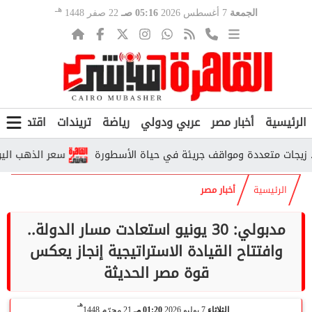
هـ
الجمعة
7 أغسطس 2026
05:16 صـ
22 صفر 1448
الرئيسية
أخبار مصر
عربي ودولي
رياضة
تريندات
اقتصاد
ف
جات متعددة ومواقف جريئة في حياة الأسطورة
سعر الذهب اليوم في الصاغ
الرئيسية
أخبار مصر
مدبولي: 30 يونيو استعادت مسار الدولة..
وافتتاح القيادة الاستراتيجية إنجاز يعكس
قوة مصر الحديثة
هـ
الثلاثاء
7 يوليو 2026
01:20 مـ
21 محرّم 1448