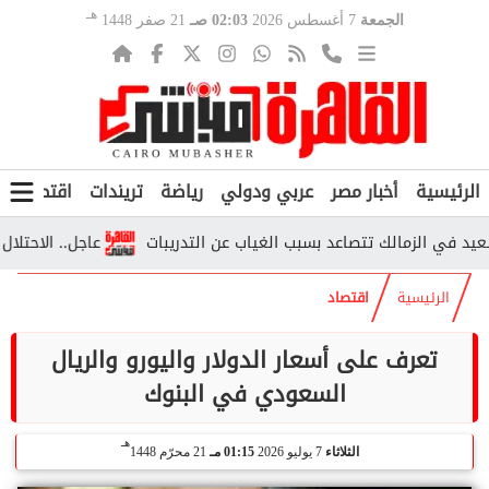
هـ
الجمعة
7 أغسطس 2026
02:03 صـ
21 صفر 1448
الرئيسية
أخبار مصر
عربي ودولي
رياضة
تريندات
اقتصاد
ف
ي الزمالك تتصاعد بسبب الغياب عن التدريبات
عاجل.. الاحتلال يواصل
الرئيسية
اقتصاد
تعرف على أسعار الدولار واليورو والريال
السعودي في البنوك
هـ
الثلاثاء
7 يوليو 2026
01:15 مـ
21 محرّم 1448