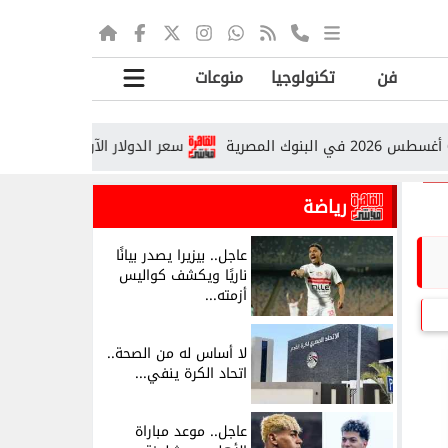
فن
تكنولوجيا
منوعات
سعر الدولار الآن في مصر.. أحدث أسعار ال
رياضة
عاجل.. بيزيرا يصدر بيانًا
ناريًا ويكشف كواليس
أزمته...
لا أساس له من الصحة..
اتحاد الكرة ينفي...
عاجل.. موعد مباراة