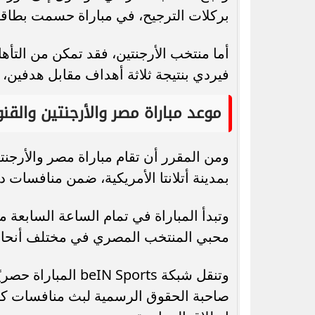
بركلات الترجيح، في مباراة حسمت بطاقة 
أما منتخب الأرجنتين، فقد تمكن من التأه
فيردي بنتيجة ثلاثة أهداف مقابل هدفين، 
موعد مباراة مصر والأرجنتين والقنو
بمدينة أتلانتا الأمريكية، ضمن منافسات دور الـ16 من بطولة كأس
وتبدأ المباراة في تمام الساعة السابعة
محبي المنتخب المصري في مختلف أنحاء ا
وتنقل شبكة  Sports