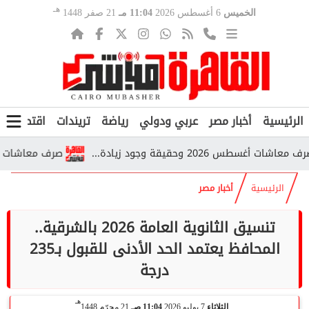
هـ
الخميس
6 أغسطس 2026
11:04 مـ
21 صفر 1448
الرئيسية
أخبار مصر
عربي ودولي
رياضة
تريندات
اقتصاد
ف
وحقيقة وجود زيادة...
صرف معاشات أغسطس 2026 يبدأ قريبًا.. تفاصيل المواعيد والفئات ا
الرئيسية
أخبار مصر
تنسيق الثانوية العامة 2026 بالشرقية..
المحافظ يعتمد الحد الأدنى للقبول بـ235
درجة
هـ
الثلاثاء
7 يوليو 2026
11:04 صـ
21 محرّم 1448