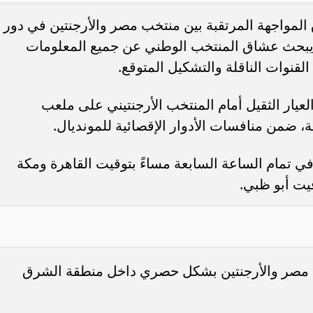
لمواجهة المرتقبة بين منتخب مصر والأرجنتين في دور
طولة كأس العالم 2026، حيث يبحث عشاق المنتخب الوطني عن جميع المعلومات
القنوات الناقلة والتشكيل المتوقع.
صل الصعود.. ما أسباب
عاجل.. رابطة الأندية ومنتخب مصر يتف
ار الثقيل أمام المنتخب الأرجنتيني على ملعب
ف...
على خطة الموسم الجديد وتنسيق مواعيد
، ضمن منافسات الأدوار الإقصائية للمونديال.
قام المباراة اليوم الثلاثاء 7 يوليو 2026 في تمام الساعة السابعة مساءً بتوقيت القاهرة ومكة
قيت أبو ظبي.
beI القطرية مباراة مصر والأرجنتين بشكل حصري داخل منطقة الشرق