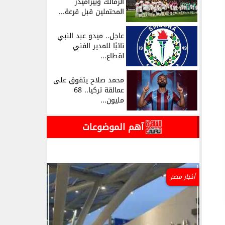
الزمالك وبيراميدز
المحتملين قبل قرعة...
عاجل.. ميدو عبد النبي
نائبًا للمدير الفني
لقطاع...
محمد صلاح يتفوق على
عمالقة تركيا.. 68
مليون...
آهم الموضوعات
أخبار مصر