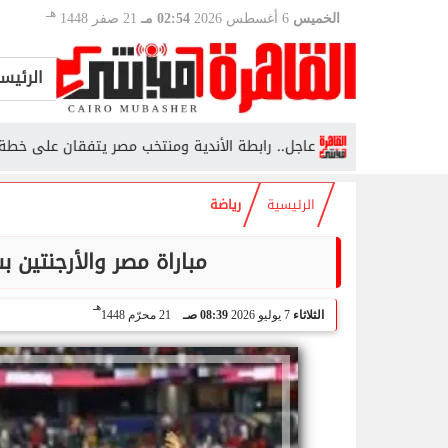
هـ
الخميس
6 أغسطس 2026
02:54 مـ
21 صفر 1448
الرئيس
...
عاجل.. رابطة الأندية ومنتخب مصر يتفقان على خطة الموسم ال
الرئيسية
رياضة
مباراة مصر والأرجنتين ب
هـ
الثلاثاء
7 يوليو 2026
08:39 صـ
21 محرّم 1448