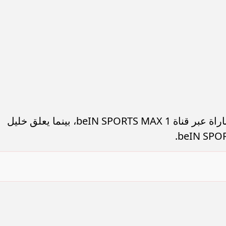
ويتولى علي محمد علي التعليق على المباراة عبر قناة beIN SPORTS MAX 1، بينما يعلق خليل