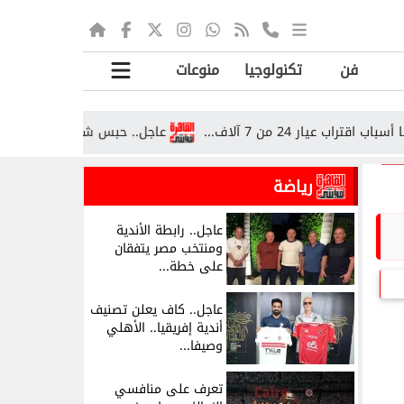
فن
تكنولوجيا
منوعات
من 7 آلاف...
عاجل.. حبس شاب 6 أشهر بتهمة هتك عرض فتاة
رياضة
عاجل.. رابطة الأندية
ومنتخب مصر يتفقان
على خطة...
عاجل.. كاف يعلن تصنيف
أندية إفريقيا.. الأهلي
وصيفا...
تعرف على منافسي