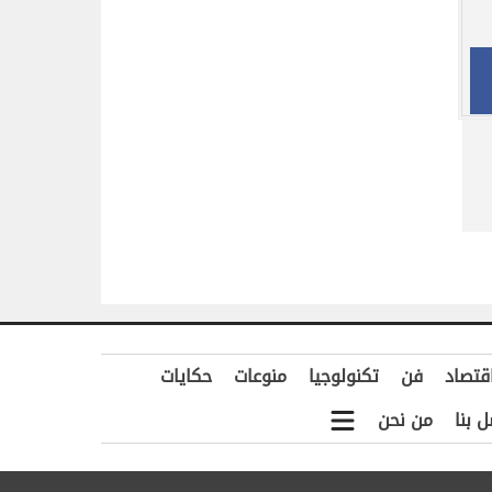
قتصاد
فن
تكنولوجيا
منوعات
حكايات
ل بنا
من نحن