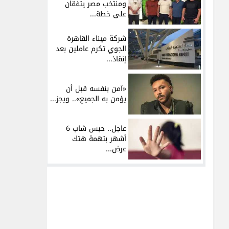
ومنتخب مصر يتفقان
على خطة...
شركة ميناء القاهرة
الجوي تكرم عاملين بعد
إنقاذ...
«آمن بنفسه قبل أن
يؤمن به الجميع».. ويجز...
عاجل.. حبس شاب 6
أشهر بتهمة هتك
عرض...