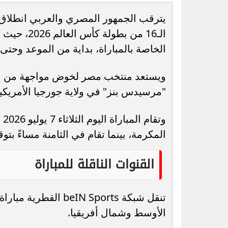
يترقب الجمهور المصري والعربي انطلاق ا
الـ16 من ب
الخاصة بالمباراة، بداية من الموعد وحتى 
رسميًا.. جدول امتحانات الشهادة الإعدادية
أسعار الذهب توا
ويستعد منتخب مصر لخوض مواجهة من العي
الدور الثاني بالقاهرة 2026
اقتراب عيار 24 من 7 آلا
"مرسيدس بنز" في ولاية جورجيا الأمريكية
وت
المكرمة، بينما تقام في الثامنة مساءً بتو
القنوات الناقلة للمباراة
تنقل شبكة N Sports
الأوسط وشمال أفريقيا.