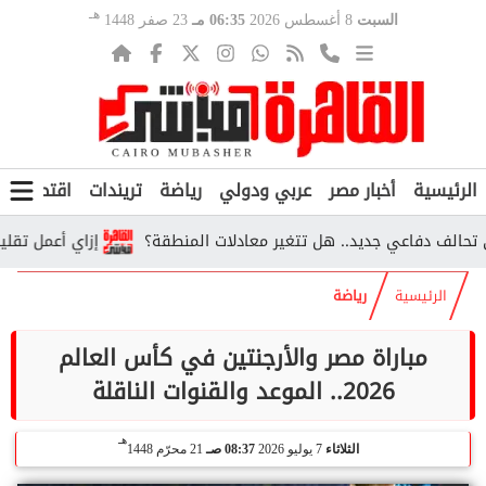
هـ
السبت
8 أغسطس 2026
06:35 مـ
23 صفر 1448
الرئيسية
أخبار مصر
عربي ودولي
رياضة
تريندات
اقتصاد
ف
ف دفاعي جديد.. هل تتغير معادلات المنطقة؟
إزاي أعمل تقليل اغتراب 2026؟.. الخطوات والشروط وراب
الرئيسية
رياضة
مباراة مصر والأرجنتين في كأس العالم
2026.. الموعد والقنوات الناقلة
هـ
الثلاثاء
7 يوليو 2026
08:37 صـ
21 محرّم 1448