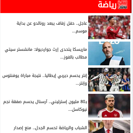
رياضة
عاجل.. حفل زفاف يبعد رونالدو عن بداية
موسم...
ماريسكا يتحدى إرث جوارديولا: مانشستر سيتي
مطالب بالفوز...
إنتر يحسم ديربي إيطاليا.. نتيجة مباراة يوفنتوس
وإنتر...
بـ80 مليون إسترليني.. آرسنال يحسم صفقة نجم
نيوكاسل...
الشباب والرياضة تحسم الجدل.. منع إصدار