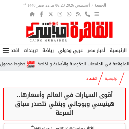
هـ
الجمعة
7 أغسطس 2026
06:23 مـ
22 صفر 1448
الرئيسية
أخبار مصر
عربي ودولي
رياضة
تريندات
اقتصاد
ف
خطوط محمول مسجلة باسم
الرئيسية
اقتصاد
أقوى السيارات في العالم وأسعارها..
هينيسي وبوجاتي وبنتلي تتصدر سباق
السرعة
هـ
الثلاثاء
7 يوليو 2026
08:12 صـ
21 محرّم 1448