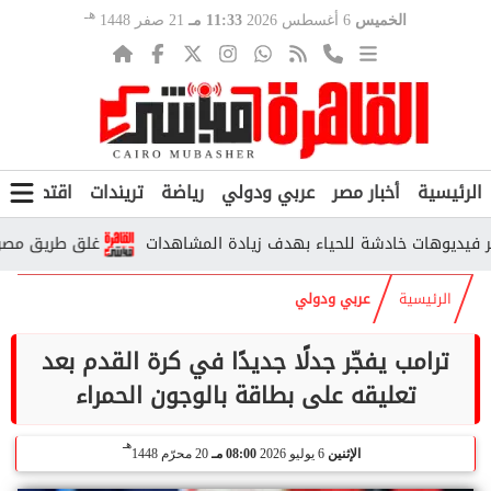
هـ
الخميس
6 أغسطس 2026
11:33 مـ
21 صفر 1448
الرئيسية
أخبار مصر
عربي ودولي
رياضة
تريندات
اقتصاد
ف
وهات خادشة للحياء بهدف زيادة المشاهدات
غلق طريق مصر أسوان الزراعي الغربي 4 أيام.
الرئيسية
عربي ودولي
ترامب يفجّر جدلًا جديدًا في كرة القدم بعد
تعليقه على بطاقة بالوجون الحمراء
هـ
الإثنين
6 يوليو 2026
08:00 مـ
20 محرّم 1448