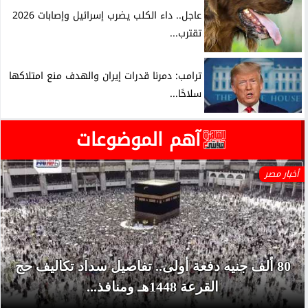
عاجل.. داء الكلب يضرب إسرائيل وإصابات 2026
تقترب...
ترامب: دمرنا قدرات إيران والهدف منع امتلاكها
سلاحًا...
آهم الموضوعات
أخبار مصر
80 ألف جنيه دفعة أولى.. تفاصيل سداد تكاليف حج
القرعة 1448هـ ومنافذ...