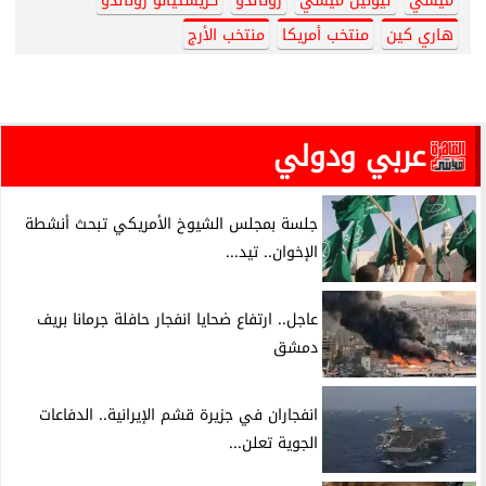
ميسي
ليونيل ميسي
رونالدو
كريستيانو رونالدو
هاري كين
منتخب أمريكا
منتخب الأرج
عربي ودولي
جلسة بمجلس الشيوخ الأمريكي تبحث أنشطة
الإخوان.. تيد...
عاجل.. ارتفاع ضحايا انفجار حافلة جرمانا بريف
دمشق
انفجاران في جزيرة قشم الإيرانية.. الدفاعات
الجوية تعلن...