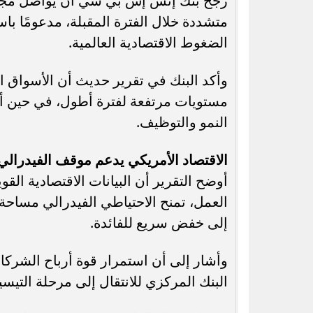
رجّح بنك إتش إس بي سي أن يواصل مجلس
متشددة خلال الفترة المقبلة، مدعومًا با
الضغوط الاقتصادية العالمية.
وأكد البنك في تقرير حديث أن الأسواق ال
رسميًا.. جدول امتحانات الشهادة الإعدادية
مستويات مرتفعة لفترة أطول، في حين أن 
الدور الثاني بالقاهرة 2026
في الب
النمو والتوظيف.
الاقتصاد الأمريكي يدعم موقف الفيدرالي
أوضح التقرير أن البيانات الاقتصادية الق
العمل، تمنح الاحتياطي الفيدرالي مساحة 
إلى خفض سريع للفائدة.
وأشار إلى أن استمرار قوة أرباح الشركا
البنك المركزي للانتقال إلى مرحلة التيس