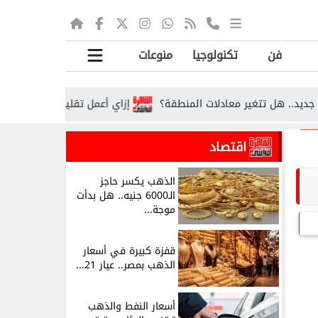
فن
تكنولوجيا
منوعات
 تتغير معادلات المنطقة؟
إزاي أعمل تقليل اغتراب 2026؟.. الخطوات والشروط ورابط التسجيل
اقتصاد
الذهب يكسر حاجز
الـ6000 جنيه.. هل بدأت
موجة...
قفزة كبيرة في أسعار
الذهب بمصر.. عيار 21...
أسعار النفط والذهب