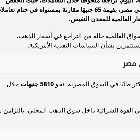
ليوم، تراجعًا ملحوظًا خلال التعاملات، حيث انخفض
سعر جرام الذهب عيار 21، الأكثر تداولًا في مصر، بقيمة 65 جنيهًا مقارنة بمستواه في ختام تعا
العالمية للمعدن النفيس.
واق العالمية حالة من التراجع في أسعار الذهب،
باكستان في تحالف دفاعي
عاجل.. مصرع رائد شرطة وشخص آخ
مستثمرين بشأن السياسات النقدية الأمريكية.
ير معادلات المنطقة؟
وإصابة 6 في تصادم بطريق العلمين
5810 جنيهات
خلال
ي القوة الشرائية داخل سوق الذهب المحلي، بالتزامن م