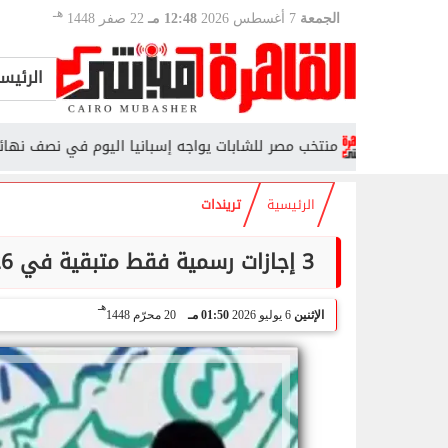
هـ
الجمعة
7 أغسطس 2026
12:48 مـ
22 صفر 1448
الرئيس
ء...
منتخب مصر للشابات يواجه إسبانيا اليوم في نصف نهائي كأس 
الرئيسية
تريندات
3 إجازات رسمية فقط متبقية في 2026.. تعرف على مواعيد العطلات حتى نهاية العام
هـ
الإثنين
6 يوليو 2026
01:50 مـ
20 محرّم 1448