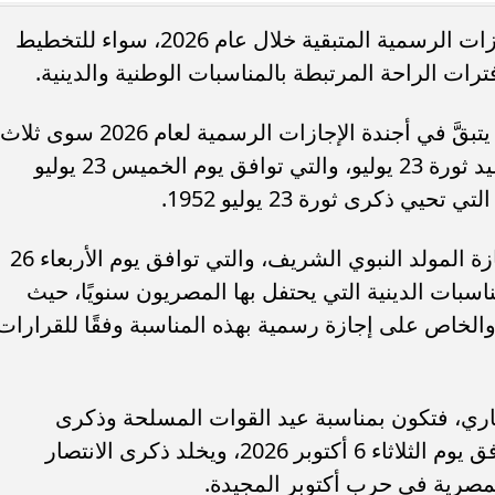
يترقب الكثير من المواطنين مواعيد الإجازات الرسمية المتبقية خلال عام 2026، سواء للتخطيط
رات الراحة المرتبطة بالمناسبات الوطنية والدينية.
وبعد انتهاء إجازة ذكرى ثورة 30 يونيو، لم يتبقَّ في أجندة الإجازات الرسمية لعام 2026 سوى ثلاث
وى متهمة بالترويج لأفكار
منتخب مصر للشابات يواجه إسبانيا اليو
مناسبات فقط، تأتي في مقدمتها إجازة عيد ثورة 23 يوليو، والتي توافق يوم الخميس 23 يوليو
لأسرية عبر تيك توك
نصف نهائي كأس العالم لكرة...
وتتضمن قائمة الإجازات المتبقية أيضًا إجازة المولد النبوي الشريف، والتي توافق يوم الأربعاء 26
رز المناسبات الدينية التي يحتفل بها المصريون سنويًا، حيث
لخاص على إجازة رسمية بهذه المناسبة وفقًا للقرارات
لجاري، فتكون بمناسبة عيد القوات المسلحة وذكرى
انتصارات السادس من أكتوبر، والذي يوافق يوم الثلاثاء 6 أكتوبر 2026، ويخلد ذكرى الانتصار
لمصرية في حرب أكتوبر المجيدة.