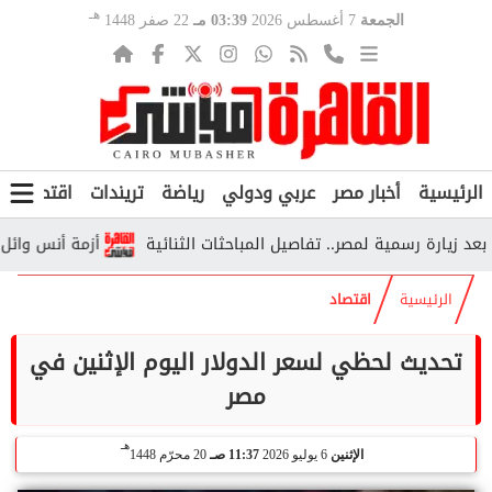
هـ
الجمعة
7 أغسطس 2026
03:39 مـ
22 صفر 1448
الرئيسية
أخبار مصر
عربي ودولي
رياضة
تريندات
اقتصاد
ف
رة رسمية لمصر.. تفاصيل المباحثات الثنائية
أزمة أنس وائل مع الزمال
الرئيسية
اقتصاد
تحديث لحظي لسعر الدولار اليوم الإثنين في
مصر
هـ
الإثنين
6 يوليو 2026
11:37 صـ
20 محرّم 1448