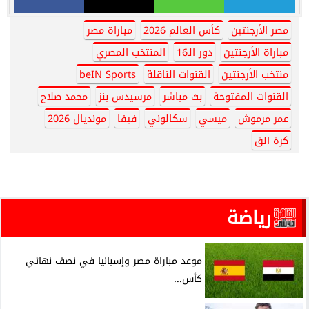
مصر الأرجنتين
كأس العالم 2026
مباراة مصر
مباراة الأرجنتين
دور الـ16
المنتخب المصري
منتخب الأرجنتين
القنوات الناقلة
beIN Sports
القنوات المفتوحة
بث مباشر
مرسيدس بنز
محمد صلاح
عمر مرموش
ميسي
سكالوني
فيفا
مونديال 2026
كرة الق
رياضة
موعد مباراة مصر وإسبانيا في نصف نهائي
كأس...