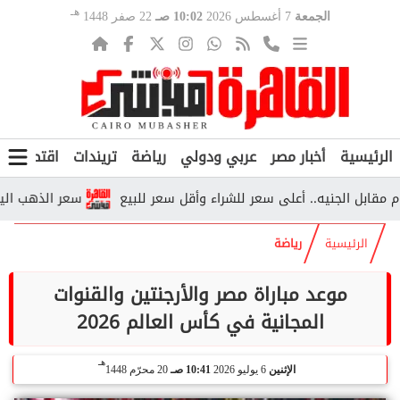
هـ
الجمعة
7 أغسطس 2026
10:02 صـ
22 صفر 1448
الرئيسية
أخبار مصر
عربي ودولي
رياضة
تريندات
اقتصاد
ف
بل الجنيه.. أعلى سعر للشراء وأقل سعر للبيع
سعر الذهب اليوم.. آخ
الرئيسية
رياضة
موعد مباراة مصر والأرجنتين والقنوات
المجانية في كأس العالم 2026
هـ
الإثنين
6 يوليو 2026
10:41 صـ
20 محرّم 1448