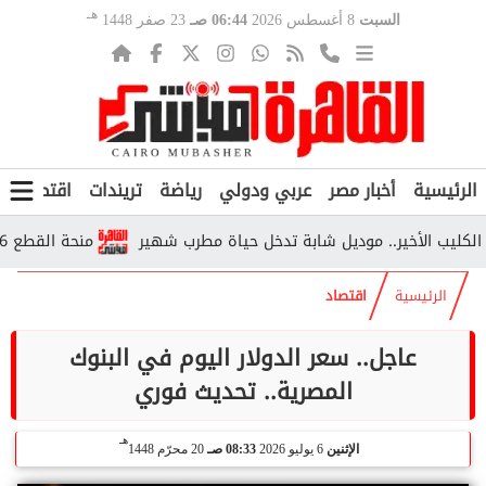
هـ
السبت
8 أغسطس 2026
06:44 صـ
23 صفر 1448
الرئيسية
أخبار مصر
عربي ودولي
رياضة
تريندات
اقتصاد
ف
 الأخير.. موديل شابة تدخل حياة مطرب شهير
منحة القطع 2026.. من يستحقها وكم تبلغ قيمتها وفق التأمينات؟
الرئيسية
اقتصاد
عاجل.. سعر الدولار اليوم في البنوك
المصرية.. تحديث فوري
هـ
الإثنين
6 يوليو 2026
08:33 صـ
20 محرّم 1448