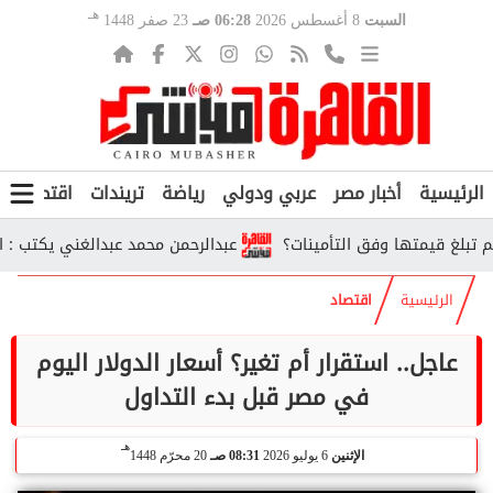
هـ
السبت
8 أغسطس 2026
06:28 صـ
23 صفر 1448
الرئيسية
أخبار مصر
عربي ودولي
رياضة
تريندات
اقتصاد
ف
عبدالرحمن محمد عبدالغني يكتب : الأنتما
الرئيسية
اقتصاد
عاجل.. استقرار أم تغير؟ أسعار الدولار اليوم
في مصر قبل بدء التداول
هـ
الإثنين
6 يوليو 2026
08:31 صـ
20 محرّم 1448