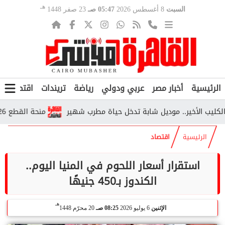
هـ
السبت
8 أغسطس 2026
05:47 صـ
23 صفر 1448
الرئيسية
أخبار مصر
عربي ودولي
رياضة
تريندات
اقتصاد
ف
لأخير.. موديل شابة تدخل حياة مطرب شهير
منحة القطع 2026.. من يستحقها وكم تبلغ قيمتها وفق التأمينات؟
الرئيسية
اقتصاد
استقرار أسعار اللحوم في المنيا اليوم..
الكندوز بـ450 جنيهًا
هـ
الإثنين
6 يوليو 2026
08:25 صـ
20 محرّم 1448