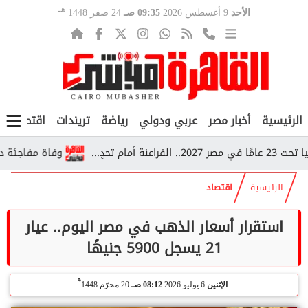
هـ
الأحد
9 أغسطس 2026
09:35 صـ
24 صفر 1448
الرئيسية
أخبار مصر
عربي ودولي
رياضة
تريندات
اقتصاد
ف
...
وفاة مفاجئة داخل قطار بأسيوط.. 5 أطفال سودا
الرئيسية
اقتصاد
استقرار أسعار الذهب في مصر اليوم.. عيار
21 يسجل 5900 جنيهًا
هـ
الإثنين
6 يوليو 2026
08:12 صـ
20 محرّم 1448