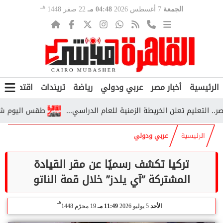
هـ
الجمعة
7 أغسطس 2026
04:48 مـ
22 صفر 1448
الرئيسية
أخبار مصر
عربي ودولي
رياضة
تريندات
اقتصاد
ف
طقس اليوم شديد الحرار
الرئيسية
عربي ودولي
تركيا تكشف رسميًا عن مقر القيادة
المشتركة ”آي يلدز” خلال قمة الناتو
هـ
الأحد
5 يوليو 2026
11:49 مـ
19 محرّم 1448