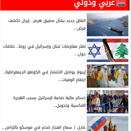
عربي ودولي
اتفاق جديد بشأن مضيق هرمز.. إيران تكشف
فرض...
تعثر مفاوضات لبنان وإسرائيل في روما.. خلافات
حول...
إيبولا يواصل الانتشار في الكونغو الديمقراطية..
ارتفاع الوفيات...
خسائر مالية ضخمة لإسرائيل بسبب الهجرة
العكسية وتحويل...
عاجل | سماع انفجار ضخم في موسكو بالتزامن...