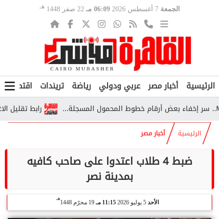
هـ
الجمعة
7 أغسطس 2026
06:09 مـ
22 صفر 1448
الرئيسية
أخبار مصر
عربي ودولي
رياضة
تريندات
اقتصاد
ف
رابط تقليل الاغتراب 2026.. الشروط وخطوات التحويل بين الكليات
الرئيسية
أخبار مصر
ضبط 4 طلاب اعتدوا على صاحب كافيه
بمدينة نصر
هـ
الأحد
5 يوليو 2026
11:15 مـ
19 محرّم 1448