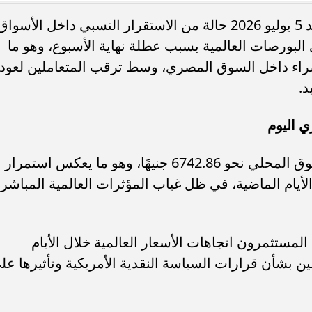
شهدت أسعار الذهب في مصر اليوم الأحد 5 يوليو 2026 حالة من الاستقرار النسبي داخل الأسوا
 البورصات العالمية بسبب عطلة نهاية الأسبوع، وهو ما
شراء داخل السوق المصري، وسط ترقب المتعاملين لعود
د.
عاجل.. طقس اليوم 7 أغسطس 2026.. شديد
عاجل.. تفاصيل واقعة دهس فتاة وسحل
ا وتحذيرات للمسافرين...
بالسيارة.. مش هتنازل أنا متكسرة وهخش
 اليوم
سجل سعر جرام الذهب عيار 24 في السوق المحلي نحو 6742.86 جنيهًا، وهو ما يعكس استمرار
الأيام الماضية، في ظل غياب المؤثرات العالمية المباشر
لمستثمرون اتجاهات الأسعار العالمية خلال الأيام
ين بشأن قرارات السياسة النقدية الأمريكية وتأثيرها عل