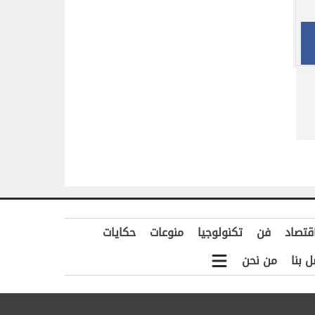
قتصاد
فن
تكنولوجيا
منوعات
حكايات
ل بنا
من نحن