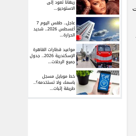
ريهانا تعود إلى
ت
الاستوديو...
عاجل.. طقس اليوم 7
أغسطس 2026.. شديد
الحرارة...
مواعيد قطارات القاهرة
الإسكندرية 2026.. جدول
جميع الرحلات...
خط موبايل مسجل
باسمك ولا تستخدمه؟..
طريقة إثبات...