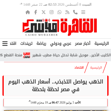
هـ
السبت
8 أغسطس 2026
02:53 صـ
22 صفر 1448
الرئيسية
أخبار مصر
عربي ودولي
رياضة
تريندات
اقتصاد
ف
لأخير.. موديل شابة تدخل حياة مطرب شهير
منحة القطع 2026.. من يستحقها وكم تبلغ قيمتها وفق التأمينات؟
الرئيسية
اقتصاد
الذهب يواصل التذبذب.. أسعار الذهب اليوم
في مصر لحظة بلحظة
هـ
الأحد
5 يوليو 2026
06:47 مـ
19 محرّم 1448