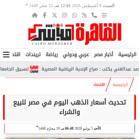
هـ
السبت
8 أغسطس 2026
12:01 صـ
22 صفر 1448
الرئيسية
أخبار مصر
عربي ودولي
رياضة
تريندات
اقتصاد
ف
لغني يكتب : صراع الإندية الرياضية المصرية
تنسيق الجامعات الحكومية 2026.. رابط تسجيل الرغبات وم
الرئيسية
اقتصاد
تحديث أسعار الذهب اليوم في مصر للبيع
والشراء
هـ
الأحد
5 يوليو 2026
06:48 مـ
19 محرّم 1448